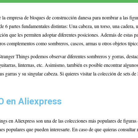
la empresa de bloques de construcción danesa para nombrar a las figura
 partes fundamentales distintas: Una cabeza, un torso, una cadera, un
ión que les permiten adoptar diferentes posiciones. Además de estas par
otros complementos como sombreros, cascos, armas u otros objetos típico
 Stranger Things podemos observar diferentes sombreros y gorras, desta
, guitarras, linternas, etc. Asimismo, también es posible encontrar algu
rras y su singular cabeza. Si quieres visitar la colección de sets de
O en Aliexpress
ngs en Aliexpress son una de las colecciones más populares de figuras 
es populares que pueden interesarte. En caso de que quieras consultar