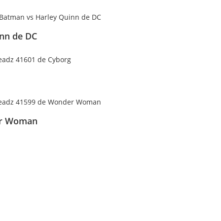
inn de DC
er Woman