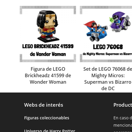
Figura de LEGO
Set de LEGO 76068 d
Brickheadz 41599 de
Mighty Micros:
Wonder Woman
Superman vs Bizarro
de DC
Webs de interés
Product
Figuras coleccionables
En caso 
menciona
Universo de Harry Potter