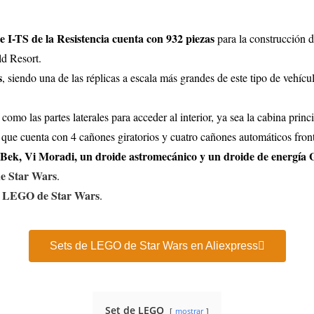
I-TS de la Resistencia cuenta con 932 piezas
para la construcción d
d Resort.
s
, siendo una de las réplicas a escala más grandes de este tipo de vehí
 como las partes laterales para acceder al interior, ya sea la cabina princ
 que cuenta con 4 cañones giratorios y cuatro cañones automáticos front
 Bek, Vi Moradi, un droide astromecánico y un droide de energí
e Star Wars
.
e LEGO de Star Wars
.
Sets de LEGO de Star Wars en Aliexpress
Set de LEGO
mostrar