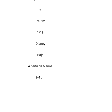
€
71012
1/18
Disney
Baja
A partir de 5 años
3-4 cm