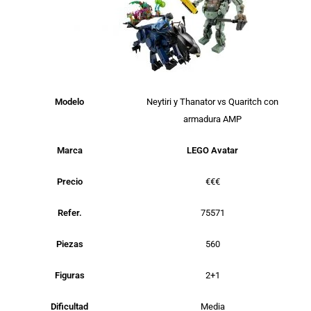
Modelo
Neytiri y Thanator vs Quaritch con
armadura AMP
Marca
LEGO Avatar
Precio
€€€
Refer.
75571
Piezas
560
Figuras
2+1
Dificultad
Media