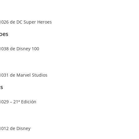
oes
os