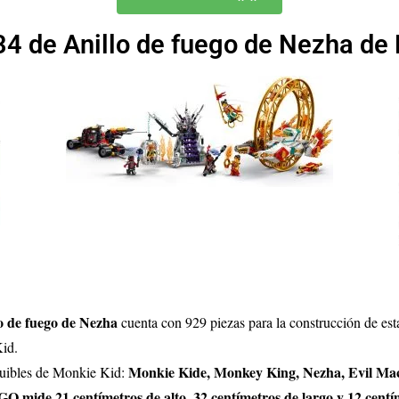
4 de Anillo de fuego de Nezha de 
o de fuego de Nezha
cuenta con 929 piezas para la construcción de e
Kid.
Monkie Kide, Monkey King, Nezha, Evil Ma
truibles de Monkie Kid:
GO mide 21 centímetros de alto, 32 centímetros de largo y 12 cent