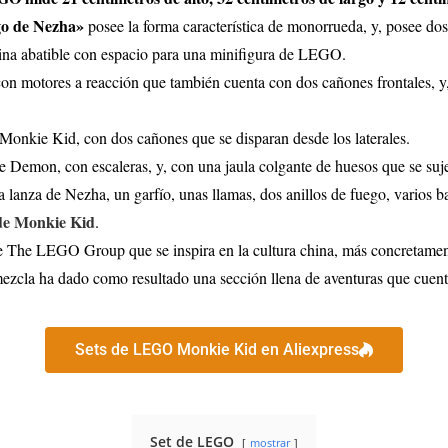
go de Nezha»
posee la forma característica de monorrueda, y, posee do
abina abatible con espacio para una minifigura de LEGO.
n motores a reacción que también cuenta con dos cañones frontales, y, 
 Monkie Kid, con dos cañones que se disparan desde los laterales.
e Demon, con escaleras, y, con una jaula colgante de huesos que se sujet
 lanza de Nezha, un garfío, unas llamas, dos anillos de fuego, varios ba
de Monkie Kid
.
The LEGO Group que se inspira en la cultura china, más concretamen
 mezcla ha dado como resultado una sección llena de aventuras que cuent
Sets de LEGO Monkie Kid en Aliexpress
Set de LEGO
mostrar