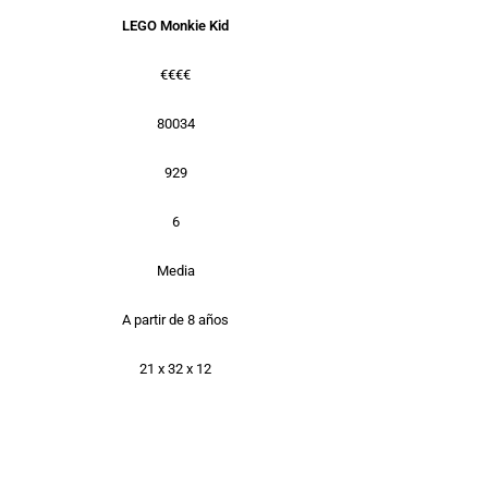
LEGO Monkie Kid
€€€€
80034
929
6
Media
A partir de 8 años
21 x 32 x 12