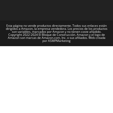
Esta página no vende productos directamente. Todos sus enlaces están
dirigidos a Amazon, la empresa vendedora. Los precios de los productos
son variables, marcados por Amazon y no tienen coste añadido.
Copyright 2022-2024 El Bloque de Construcción. Amazon y el logo de
Amazon son marcas de Amazon.com, Inc. o sus afiliados. Web creada
por ASMPMarketing