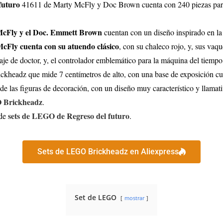
futuro
41611 de Marty McFly y Doc Brown cuenta con 240 piezas para l
cFly y el Doc. Emmett Brown
cuentan con un diseño inspirado en la
cFly cuenta con su atuendo clásico
, con su chaleco rojo, y, sus vaq
traje de doctor, y, el controlador emblemático para la máquina del tiemp
ckheadz que mide 7 centímetros de alto, con una base de exposición cua
e las figuras de decoración, con un diseño muy característico y llamati
O Brickheadz
.
sets de LEGO de Regreso del futuro
 de
.
Sets de LEGO Brickheadz en Aliexpress
Set de LEGO
mostrar