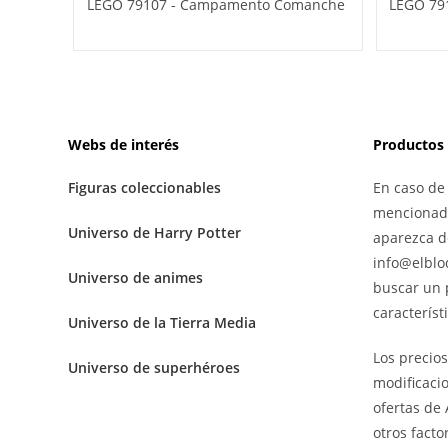
LEGO 79107 - Campamento Comanche
LEGO 791
Webs de interés
Productos
Figuras coleccionables
En caso de
mencionado
Universo de Harry Potter
aparezca d
info@elblo
Universo de animes
buscar un 
característ
Universo de la Tierra Media
Los precio
Universo de superhéroes
modificaci
ofertas de 
otros facto