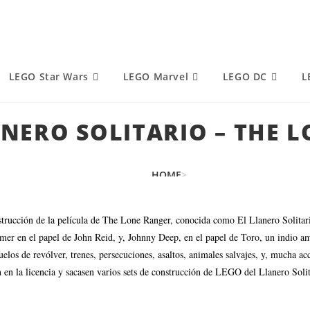
LEGO Star Wars
LEGO Marvel
LEGO DC
L
ANERO SOLITARIO – THE 
HOME
>
LEGO
>
LEGO EL LLANERO SOLITARIO – THE LONE RANGER
strucción de la película de The Lone Ranger, conocida como El Llanero Solitario
 en el papel de John Reid, y, Johnny Deep, en el papel de Toro, un indio ameri
los de revólver, trenes, persecuciones, asaltos, animales salvajes, y, mucha acc
n la licencia y sacasen varios sets de construcción de LEGO del Llanero Solita