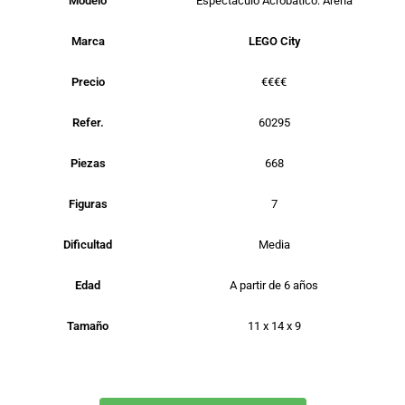
Modelo
Espectáculo Acrobático: Arena
Marca
LEGO City
Precio
€€€€
Refer.
60295
Piezas
668
Figuras
7
Dificultad
Media
Edad
A partir de 6 años
Tamaño
11 x 14 x 9