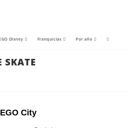
EGO Disney
Franquicias
Por año
E SKATE
 LEGO City