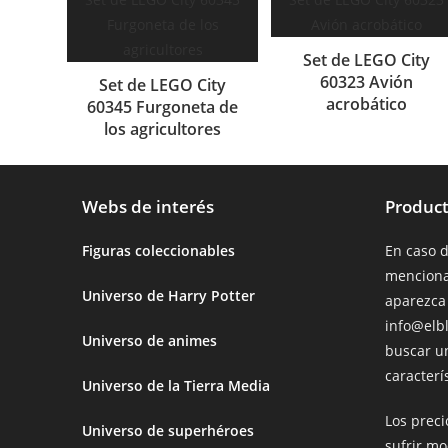
Set de LEGO City
60323 Avión
Set de LEGO City
acrobático
60345 Furgoneta de
los agricultores
Webs de interés
Product
Figuras coleccionables
En caso 
menciona
Universo de Harry Potter
aparezca
info@elb
Universo de animes
buscar u
caracterís
Universo de la Tierra Media
Los prec
Universo de superhéroes
sufrir mo