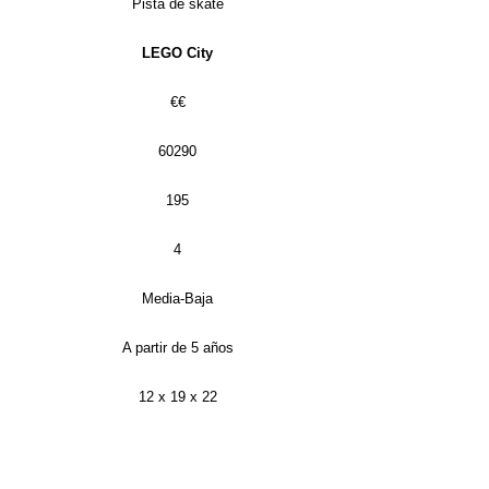
Pista de skate
LEGO City
€€
60290
195
4
Media-Baja
A partir de 5 años
12 x 19 x 22