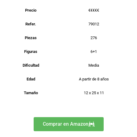
Precio
€€€€€
Refer.
79012
Piezas
276
Figuras
6+1
Dificultad
Media
Edad
A partir de 8 años
Tamaño
12 x 25 x 11
Comprar en Amazon