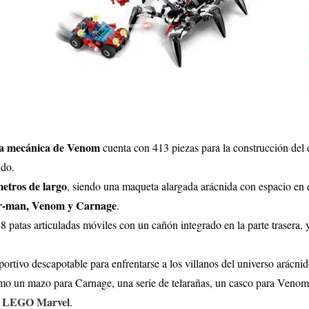
ra mecánica de Venom
cuenta con 413 piezas para la construcción del
ido.
etros de largo
, siendo una maqueta alargada arácnida con espacio en 
r-man, Venom y Carnage
.
patas articuladas móviles con un cañón integrado en la parte trasera, y,
ortivo descapotable para enfrentarse a los villanos del universo arácn
mo un mazo para Carnage, una serie de telarañas, un casco para Venom/
de LEGO Marvel
.