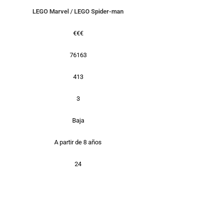
LEGO Marvel
/
LEGO Spider-man
€€€
76163
413
3
Baja
A partir de 8 años
24