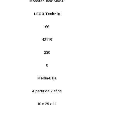
Monster Jam: Max-D
LEGO Technic
€€
42119
230
0
Media-Baja
A partir de 7 años
10 x 25 x 11