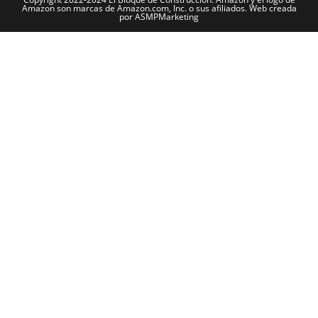
Amazon son marcas de Amazon.com, Inc. o sus afiliados. Web creada
por ASMPMarketing