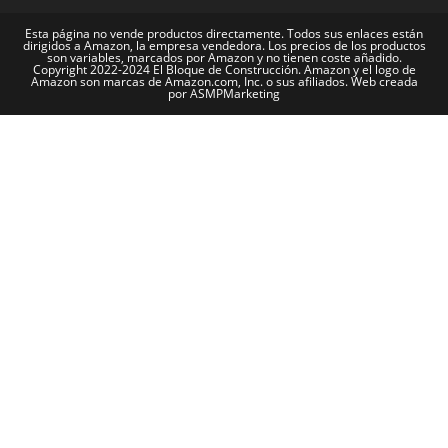
Esta página no vende productos directamente. Todos sus enlaces están
dirigidos a Amazon, la empresa vendedora. Los precios de los productos
son variables, marcados por Amazon y no tienen coste añadido.
Copyright 2022-2024 El Bloque de Construcción. Amazon y el logo de
Amazon son marcas de Amazon.com, Inc. o sus afiliados. Web creada
por ASMPMarketing